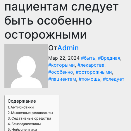
пациентам следует
быть особенно
осторожными
От
Admin
Мар 22, 2024
#быть
,
#Вредная
,
#которыми
,
#лекарства
,
#особенно
,
#осторожными
,
#пациентам
,
#помощь
,
#следует
Содержание
Антибиотики
Мышечные релаксанты
Седативные средства
Бензодиазепины
Нейролептики