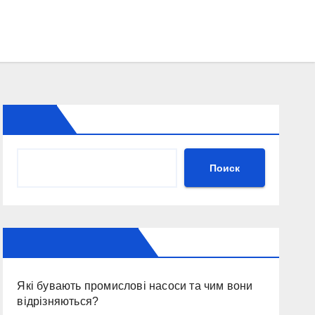
Поиск
Крайние публикации
Які бувають промислові насоси та чим вони
відрізняються?
Що потрібно знати про НМТ з англійської?
Чому залежність це хвороба, а не слабкість
волі
Історія та значення корпоративних сайтів