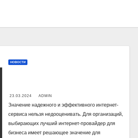
НОВОСТИ
Определение лучших
поставщиков интернет-услуг
для бизнеса: руководство по
23.03.2024
ADMIN
сравнению
Значение надежного и эффективного интернет-
сервиса нельзя недооценивать. Для организаций,
выбирающих лучший интернет-провайдер для
бизнеса имеет решающее значение для
поддержания эффективной работы,
бесперебойной связи и эффективного
присутствия в Интернете. Причины выбора…