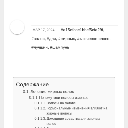
жирных волос
От
Admin
,
#a15efcac1bbcf5cfa29f
МАР 17, 2024
,
,
,
,
#волос
#для
#жирных
#ключевое слово
,
#лучший
#шампунь
Содержание
Лечение жирных волос
Почему мои волосы жирные
Волосы на голове
Гормональные изменения влияют на
жирные волосы
Домашние средства для жирных
волос