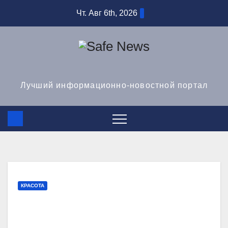
Перейти
Чт. Авг 6th, 2026
к
содержимому
Safe News
Лучший информационно-новостной портал
КРАСОТА
Лучший шампунь для